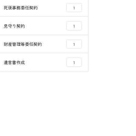
死後事務委任契約
1
見守り契約
1
財産管理等委任契約
1
遺言書作成
1