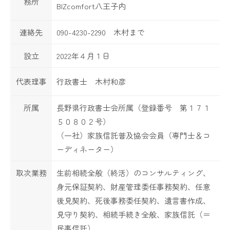
務所
BIZcomfort八王子内
連絡先
090-4230-2290 木村まで
設立
2022年４月１日
代表理事
行政書士 木村和彦
所属
長野県行政書士会所属（登録番号 第１７１
５０８０２号）
（一社）家族信託普及協会会員（専門士＆コ
ーディネーター）
取次業務
生前相続全般（終活）のコンサルティング、
身元保証契約、財産管理委任事務契約、任意
後見契約、死後事務委任契約、遺言書作成、
見守り契約、相続手続き全般、家族信託（＝
民事信託）