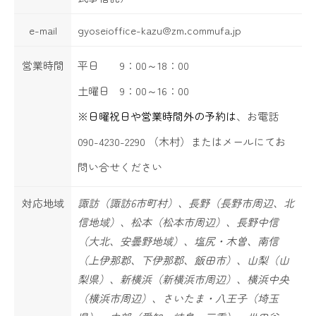
e-mail
gyoseioffice-kazu@zm.commufa.jp
営業時間
平日 9：00～18：00
土曜日 9：00～16：00
※日曜祝日や営業時間外の予約は
、お電話
090-4230-2290 （木村）またはメールにてお
問い合せください
対応地域
諏訪（諏訪6市町村）、長野（長野市周辺、北
信地域）、松本（松本市周辺）、長野中信
（大北、安曇野地域）、塩尻・木曽、南信
（上伊那郡、下伊那郡、飯田市）、山梨（山
梨県）、新横浜（新横浜市周辺）、横浜中央
（横浜市周辺）、さいたま・八王子（埼玉