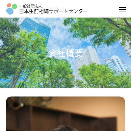
会
社
概
要