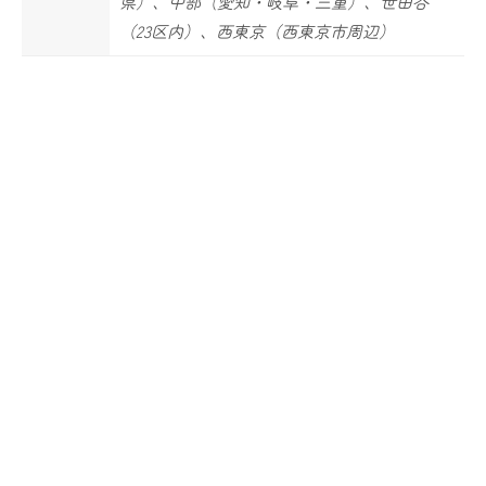
県）、中部（愛知・岐阜・三重）、世田谷
（23区内）、西東京（西東京市周辺）